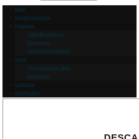
Inicio
Comité Científico
Programa
Taller Bioquímicos
Desayunos
Sendero Comunidad
Sede
Conocé Buenos Aires
Extranjeros
Contacto
Certificados
Certificados